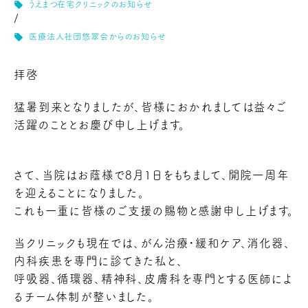
local_offer
うえまつ在宅クリニックのお知らせ
/
local_offer
医療法人社団悠翠会からのお知らせ
拝啓
猛暑到来となりましたが、皆様におかれましては益々ご
活躍のこととお慶び申し上げます。
さて、当院はお蔭様で8月1日をもちまして、開院一周年
を迎えることになりました。
これも一重に皆様のご支援の賜物と感謝申し上げます。
当クリニックも現在では、がん治療・緩和ケア、消化器、
内科疾患を専門に診てきた私と、
呼吸器、循環器、精神科、皮膚科を専門とする医師によ
るチーム体制が整いました。