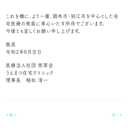
これを機に、より一層、調布市・狛江市を中心とした在
宅医療の発展に専心いたす所存でございます。
今後とも宜しくお願い申し上げます。
敬具
令和2年8月吉日
医療法人社団 悠翠会
うえまつ在宅クリニック
理事長 植松 淳一
chevron_left
前へ
次へ
chevron_right