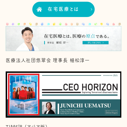
在宅医療とは
医療法人社団悠翠会 理事長 植松淳一
TIME誌 (アジア版)