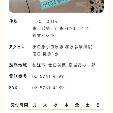
住所
〒201-0014
東京都狛江市東和泉3-12-2
鈴文ビル2F
アクセス
小田急小田原線 和泉多摩川駅
南口 徒歩1分
訪問地域
狛江市・世田谷区、稲城市の一部
電話番号
03-5761-4199
FAX
03-5761-4189
受付時間
月
火
水
木
金
土
日